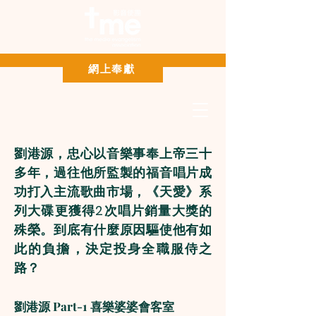
Paypal 網上奉獻
網上奉獻
劉港源，忠心以音樂事奉上帝三十
多年，過往他所監製的福音唱片成
功打入主流歌曲市場，《天愛》系
列大碟更獲得2次唱片銷量大獎的
殊榮。到底有什麼原因驅使他有如
此的負擔，決定投身全職服侍之
路？
劉港源 Part-1 喜樂婆婆會客室