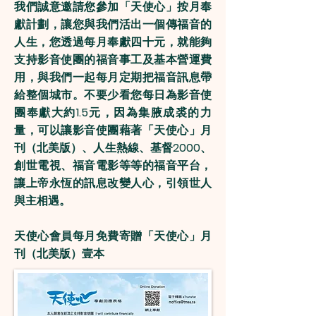
我們誠意邀請您參加「天使心」按月奉
獻計劃，讓您與我們活出一個傳福音的
人生，您透過每月奉獻四十元，就能夠
支持影音使團的福音事工及基本營運費
用，與我們一起每月定期把福音訊息帶
給整個城市。不要少看您每日為影音使
團奉獻大約1.5元，因為集腋成裘的力
量，可以讓影音使團藉著「天使心」月
刊（北美版）、人生熱線、基督2000、
創世電視、福音電影等等的福音平台，
讓上帝永恆的訊息改變人心，引領世人
與主相遇。
天使心會員每月免費寄贈「天使心」月
刊（北美版）壹本