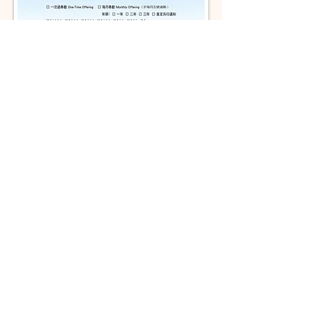
The Media Evangelism Association
1160-8766
McKim Way, Richmond, BC
Canada V6X 4G4 |
info@tmea.ca
| Tel: