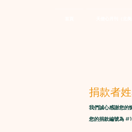
首頁
天使心月刊（北美
捐款者姓
我們誠心感謝您的慷慨
您的捐款編號為 #