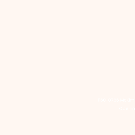
1160-8766 McKi
Opening