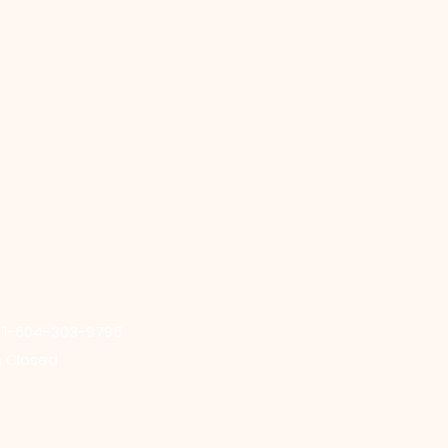
: 1-604-303-9795
s Closed