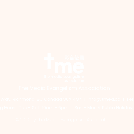
The Media Evangelism Association
m Way, Richmond, BC Canada V6X 4G4 |
info@tmea.ca
| Tel
 Hours: Tue - Sat 10am - 6pm Sun - Mon & Public Holiday
©2019 by The Media Evangelism Association