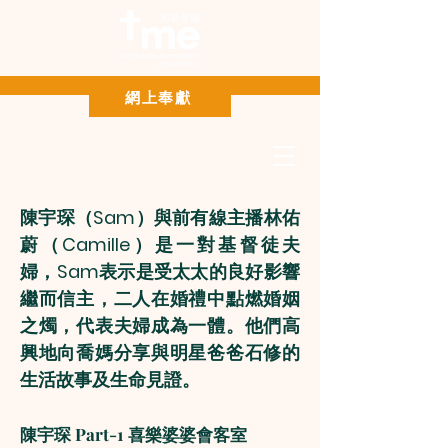
Paypal 網上奉獻
網上奉獻
陳宇琛（Sam）與前有線主播林佑
蔚（Camille）是一對基督徒夫
婦，Sam表示是受太太的良好影響
繼而信主，二人在婚禮中點燃婚姻
之燭，代表夫婦成為一體。他們高
興地向喬媽分享與明星爸爸石修的
生活故事及生命見證。
陳宇琛 Part-1 喜樂婆婆會客室