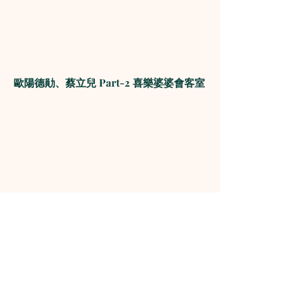
歐陽德勛、蔡立兒 Part-2 喜樂婆婆會客室
The Media Evangelism Association
1160-8766
McKim Way, Richmond, BC
Canada V6X 4G4 |
info@tmea.ca
| Tel: