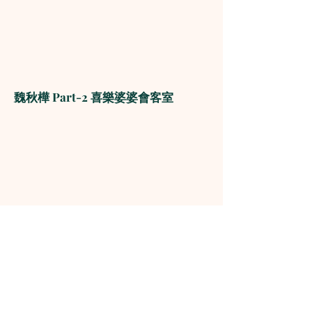
魏秋樺 Part-2 喜樂婆婆會客室
The Media Evangelism Association
1160-8766
McKim Way, Richmond, BC