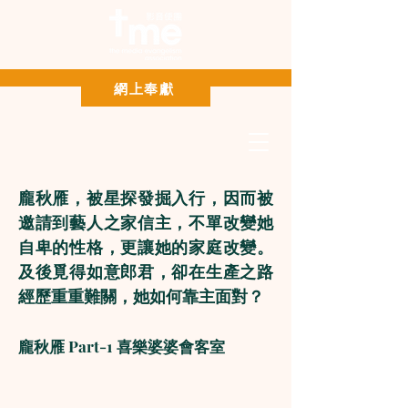
Paypal 網上奉獻
網上奉獻
龐秋雁，被星探發掘入行，因而被
邀請到藝人之家信主，不單改變她
自卑的性格，更讓她的家庭改變。
及後覓得如意郎君，卻在生產之路
經歷重重難關，她如何靠主面對？
龐秋雁 Part-1 喜樂婆婆會客室