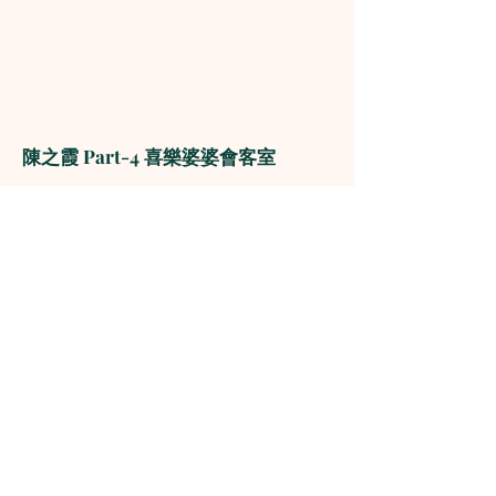
陳之霞 Part-4 喜樂婆婆會客室
The Media Evangelism Association
1160-8766
McKim Way, Richmond, BC